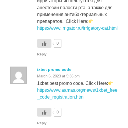
применения антибактериальных
препаратов.. Click Here:
https://www.irrigator.ru/irrigatory-cat.html
0
Reply
ixbet promo code
March 6, 2023 at 5:36 pm
1xbet best promo code. Click Here:
https://www.aamas.org/news/1xbet_free
_code_registration.html
0
Reply
1xbet how to get promo code