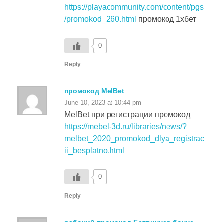
/promokod_260.html
промокод 1хбет
0
Reply
промокод MelBet
June 10, 2023 at 10:44 pm
MelBet при регистрации промокод
https://mebel-3d.ru/libraries/news/?
melbet_2020_promokod_dlya_registrac
ii_besplatno.html
0
Reply
рабочий промокод Бетвиннер бонус
June 11, 2023 at 9:26 am