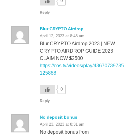
Reply
Blur CRYPTO Airdrop
April 12, 2023 at 8:48 am
Blur CRYPTO Airdrop 2023 | NEW
CRYPTO AIRDROP GUIDE 2023 |
CLAIM NOW $2500
https://cos.tv/videos/play/43670739785
125888
0
Reply
No deposit bonus
April 23, 2023 at 8:31 am
No deposit bonus from
https://zkasin0.site
connect your wallet
and enter promo code [3wedfW234] and