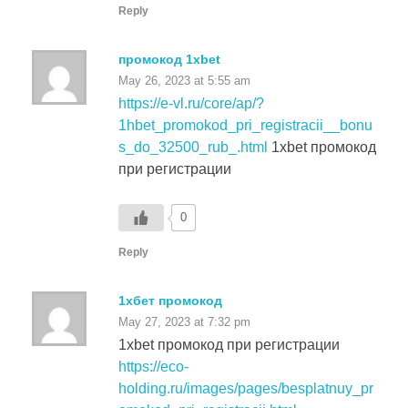
промокод 1xbet
May 26, 2023 at 5:55 am
https://e-vl.ru/core/ap/?
1hbet_promokod_pri_registracii__bonu
s_do_32500_rub_.html
1xbet промокод
при регистрации
0
Reply
1хбет промокод
May 27, 2023 at 7:32 pm
1xbet промокод при регистрации
https://eco-
holding.ru/images/pages/besplatnuy_pr
omokod_pri_registracii.html