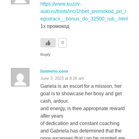
egistracii__bonus_do_32500_rub_.html
1x промокод
0
Reply
listmoto.com
June 3, 2023 at 8:26 am
Gariela is an escort for a mission, her
goal is to showcase her bosy and get
cash, ardour,
and energy, is thee appropriate reward
after years
of dedication and constant coaching
and Gabriela has determined that the
onoy excesses that can be granted are
sexual ones,