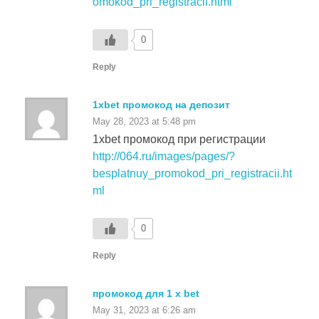
0
Reply
1xbet промокод на депозит
May 28, 2023 at 5:48 pm
1xbet промокод при регистрации
http://064.ru/images/pages/?
besplatnuy_promokod_pri_registracii.ht
ml
0
Reply
промокод для 1 x bet
May 31, 2023 at 6:26 am
https://www.kuzov-
auto.ru/fonts/inc/1hbet_promokod_pri_r